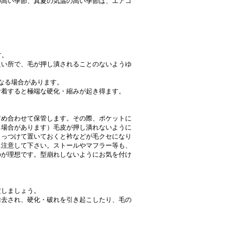
の高い季節、真夏の気温の高い季節は、エアコ
す。
良い所で、毛が押し潰されることのないようゆ
なる場合があります。
付着すると極端な硬化・縮みが起き得ます。
め合わせて保管します。その際、ポケットに
る場合があります）毛皮が押し潰れないように
くっつけて置いておくと衿などが毛クセになり
に注意して下さい。ストールやマフラー等も、
のが理想です。型崩れしないようにお気を付け
定しましょう。
除去され、硬化・破れを引き起こしたり、毛の