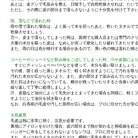
あとは、金グシで毛並みを整え、日陰干しで自然乾燥させれば、たい
ただし、その際に皮の部分まで濡らさないように十分気を付けて下さ
雨、雪などで濡れた時
雨や雪で濡れた場合は、よく振って水を切ったあと、乾いたタオルで
乾燥させましょう。
万一、皮まで濡らしてしまった時は、面倒でも購入店または専門のク
大量の水分を吸った皮は、なめしが戻って硬化したり破れてきたりす
また、雨の日は色が移行する場合があるので、薄い色の物は濡れた物
コーヒーやジュースなど飲み物をこぼしてしまった時、汗や皮脂によ
すぐにティッシュペーパーなどを使って、水分を吸い取りましょう
その後、固く絞った蒸しタオルで、軽く叩き出すようにして汚れを取
ギフトシーンから探す
汚れた水分が広がらないよう、また、皮の部分まで染み込んでいかな
見た目はきれいになっていても、糖分が残っていたりすると虫食いの
繰り返して丁寧に処理しましょう。
汗、皮脂など油分によって毛先がまとまってきた場合も同様に、軽く
すようにして油分を拭き取ります。
なお、白系統の毛皮や汚した箇所が広い場合は、プロに任せた方が安
火気厳禁
毛皮は熱に非常に弱く、注意が必要です。
裏地にアイロンをかけた場合、皮の部分まで熱が加わると熱収縮を起
ハンガーに吊るしてもとれないようなシワは、プロに任せましょう。
また、タバコやライターの火などは、瞬時に毛先を焦がしてしまいま