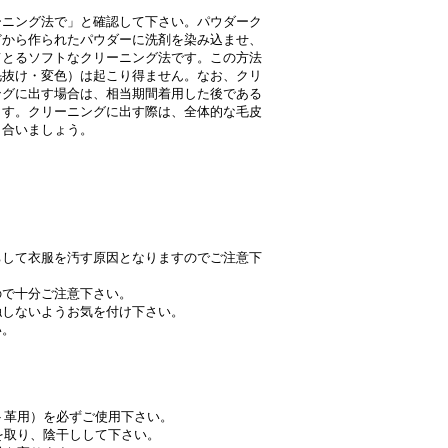
ニング法で」と確認して下さい。パウダーク
どから作られたパウダーに洗剤を染み込ませ、
てとるソフトなクリーニング法です。この方法
毛抜け・変色）は起こり得ません。なお、クリ
ングに出す場合は、相当期間着用した後である
ます。クリーニングに出す際は、全体的な毛皮
し合いましょう。
ちして衣服を汚す原因となりますのでご注意下
ので十分ご注意下さい。
触しないようお気を付け下さい。
い。
ト革用）を必ずご使用下さい。
を取り、陰干しして下さい。