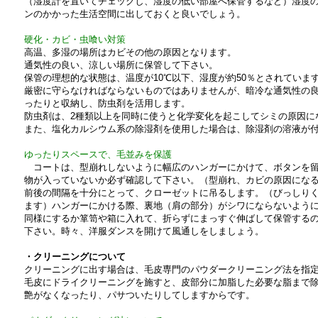
（湿度計を置いてチェックし、湿度の低い部屋へ保管するなど）湿度
ンのかかった生活空間に出しておくと良いでしょう。
硬化・カビ・虫喰い対策
高温、多湿の場所はカビその他の原因となります。
通気性の良い、涼しい場所に保管して下さい。
保管の理想的な状態は、温度が10℃以下、湿度が約50％とされていま
厳密に守らなければならないものではありませんが、暗冷な通気性の
ったりと収納し、防虫剤を活用します。
防虫剤は、2種類以上を同時に使うと化学変化を起こしてシミの原因に
また、塩化カルシウム系の除湿剤を使用した場合は、除湿剤の溶液が
ゆったりスペースで、毛並みを保護
コートは、型崩れしないように幅広のハンガーにかけて、ボタンを留
物が入っていないか必ず確認して下さい。（型崩れ、カビの原因にな
前後の間隔を十分にとって、クローゼットに吊るします。（びっしり
ます）ハンガーにかける際、裏地（肩の部分）がシワにならないよう
同様にするか箪笥や箱に入れて、折らずにまっすぐ伸ばして保管する
下さい。時々、洋服ダンスを開けて風通しをしましょう。
・クリーニングについて
クリーニングに出す場合は、毛皮専門のパウダークリーニング法を指
毛皮にドライクリーニングを施すと、皮部分に加脂した必要な脂まで
艶がなくなったり、パサついたりしてしますからです。