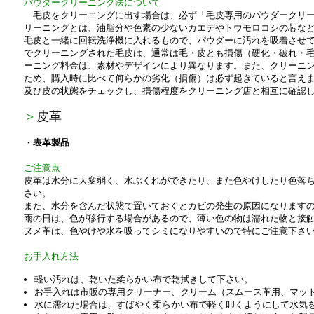
パウダークリーニング法について
毛皮をクリーニングに出す場合は、必ず「毛皮専用のパウダークリー
リーニングとは、油脂分や色素の少ないカエデやトウモロコシの芯な
毛皮と一緒に回転洗浄機に入れるもので、パウダーに汚れを吸着させ
でクリーニングされた毛皮は、通常は毛・皮とも損傷（硬化・破れ・
ーニング料金は、素材やデザインにより異なります。また、クリーニ
ため、購入時に比べて何らかの劣化（損傷）は必ず起きていると言え
及び皮の状態をチェックし、損傷程度をクリーニング店と相互に確認
＞
皮革
・表革製品
ご注意点
皮革は水分に大変弱く、水ぶくれができたり、また色やけしたり色落
さい。
また、水分を含んだ状態で置いておくとカビの発生の原因になります
雨の日は、色が移行する場合があるので、薄い色の物は濡れた物と接
ヌメ革は、色やけや水を吸ってシミになりやすいので特にご注意下さ
お手入れ方法
軽い汚れは、乾いた柔らかい布で乾拭きして下さい。
お手入れは市販の専用クリーナー、クリーム（スムース革用、マッ
水に濡れた場合は、すばやく柔らかい布で軽く叩くようにして水気