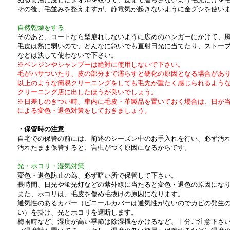
その後、毛並みを整えますが、静電気が起きないように金グシを使い
自然乾燥をする
そのあと、コートなら型崩れしないように広めのハンガーにかけて、
毛皮は熱に弱いので、どんなに急いでも直射日光に当てたり、ストー
などは決して使わないで下さい。
※ベンジンやシャンプーは絶対に使用しないで下さい。
毛がパサついたり、皮の部分まで濡らすと硬化の原因となる場合があ
以上のような簡易クリーニングをしても毛先が重たく感じられるよう
クリーニング店に出したほうが良いでしょう。
※日差しのきつい時、車内に毛皮・革製品を置いておく場合は、日が
による変色・退色対策をしておきましょう。
・保管時の注意
自宅での保管の前には、前述のシーズン中のお手入れを行い、必ず汚
汚れたまま保管すると、害虫がつく原因になるからです。
光・ホコリ・湿気対策
変色・退色防止の為、必ず暗い所で保管して下さい。
長時間、日光や蛍光灯などの紫外線に当たると変色・退色の原因にな
また、ホコリは、毛皮を傷め毛抜けの原因になります。
通気性のあるカバー（ビニールカバーは通気性がないのでカビの発生
い）を掛け、光とホコリを遮断します。
梅雨時など、湿度が高い季節は除湿機をかけるなど、十分ご注意下さ