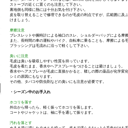
ストーブの近くに置くのも注意して下さい。
裏地側も同様に熱には十分お気を付け下さい。
皮を取り替えることで修理できるのが毛皮の利点ですが、広範囲に及
けましょう。
摩擦注意
ブレスレットや腕時計による袖口のスレ、ショルダーバッグによる摩
SUN RASCAL
また、長時間の車の運転やバイク、自転車に乗ることも、摩擦による
ブラッシングは毛流れに沿って軽くして下さい。
臭いに注意
毛皮は臭いを吸収しやすい性質を持っています。
毛皮を着たまま、香水やヘアスプレーをつけることは避けましょう。
香水やヘアスプレーが毛皮に直接かかると、鞣しの際の薬品が化学変
シミの原因にもなります。
その他、タバコや防虫剤などの臭いにも注意が必要です。
・シーズン中のお手入れ
ホコリを落す
外出から帰ったら、軽く振ってホコリを落します。
コートやジャケットは、袖に手を通して振ります。
汚れを落とす
ぬるま湯に浸したタオルを絞って、皮まで濡らさないよう毛先だけを