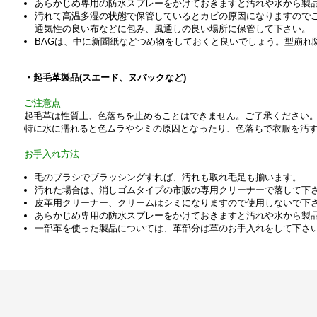
あらかじめ専用の防水スプレーをかけておきますと汚れや水から製
汚れて高温多湿の状態で保管しているとカビの原因になりますので
通気性の良い布などに包み、風通しの良い場所に保管して下さい。
BAGは、中に新聞紙などつめ物をしておくと良いでしょう。型崩れ
・起毛革製品(
スエード、ヌバックなど)
ご注意点
起毛革は性質上、色落ちを止めることはできません。ご了承ください
特に水に濡れると色ムラやシミの原因となったり、色落ちで衣服を汚
お手入れ方法
毛のブラシでブラッシングすれば、汚れも取れ毛足も揃います。
汚れた場合は、消しゴムタイプの市販の専用クリーナーで落して下
皮革用クリーナー、クリームはシミになりますので使用しないで下
あらかじめ専用の防水スプレーをかけておきますと汚れや水から製
一部革を使った製品については、革部分は革のお手入れをして下さ