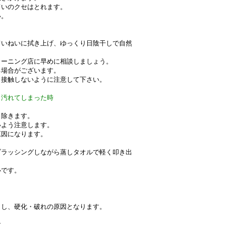
ていのクセはとれます。
い。
ていねいに拭き上げ、ゆっくり日陰干しで自然
リーニング店に早めに相談しましょう。
る場合がございます。
と接触しないように注意して下さい。
り汚れてしまった時
。
り除きます。
いよう注意します。
原因になります。
ブラッシングしながら蒸しタオルで軽く叩き出
心です。
こし、硬化・破れの原因となります。
す。