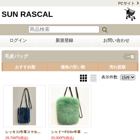
PCサイト
SUN RASCAL
ログイン
新規登録
お問い合わせ
毛皮バッグ
一覧
おすすめ順
価格の安い順
売れ筋順
表示件数
:
レッキス/牛革スマホショルダー
シャドーFOX×牛革 スマホショルダー
29,700円
(税込)
33,000円
(税込)