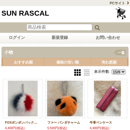
PCサイト
SUN RASCAL
ログイン
新規登録
お問い合わせ
小物
一覧
おすすめ順
価格の安い順
売れ筋順
表示件数
:
FOXポンポンバックチャーム
ファー パンダチャーム
牛革ペンケース
4,400円
(税込)
5,500円
(税込)
4,400円
(税込)